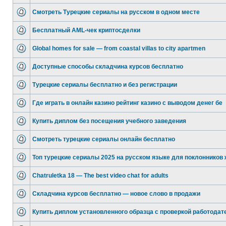
Смотреть Турецкие сериалы на русском в одном месте
Бесплатный AML-чек криптосделки
Global homes for sale — from coastal villas to city apartmen
Доступные способы складчина курсов бесплатно
Турецкие сериалы бесплатно и без регистрации
Где играть в онлайн казино рейтинг казино с выводом денег бе
Купить диплом без посещения учебного заведения
Смотреть турецкие сериалы онлайн бесплатно
Топ турецкие сериалы 2025 на русском языке для поклонников 
Chatruletka 18 — The best video chat for adults
Складчина курсов бесплатно — новое слово в продажи
Купить диплом установленного образца с проверкой работодат