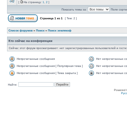
[
На страницу:
1
,
2
]
Показать темы за:
Поле сорти
Страница
1
из
1
[ Тем: 2 ]
Список форумов
»
Поиск
»
Поиск землякоф
Кто сейчас на конференции
Сейчас этот форум просматривают: нет зарегистрированных пользователей и гости:
Непрочитанные сообщения
Нет непрочитанных с
Непрочитанные сообщения [ Популярная тема ]
Нет непрочитанных со
Непрочитанные сообщения [ Тема закрыта ]
Нет непрочитанных со
Найти:
Powered 
Рус