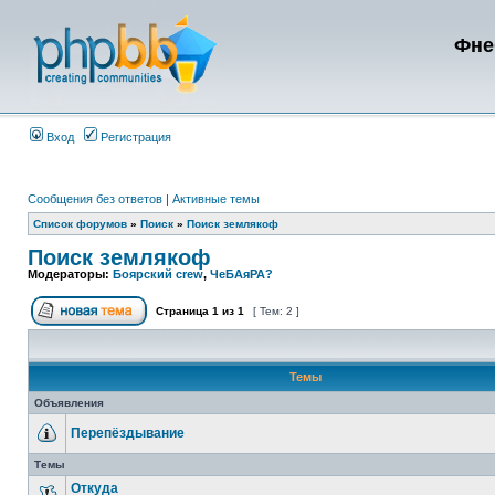
Фне
Вход
Регистрация
Сообщения без ответов
|
Активные темы
Список форумов
»
Поиск
»
Поиск землякоф
Поиск землякоф
Модераторы:
Боярский crew
,
ЧеБАяРА?
Страница
1
из
1
[ Тем: 2 ]
Темы
Объявления
Перепёздывание
Темы
Откуда