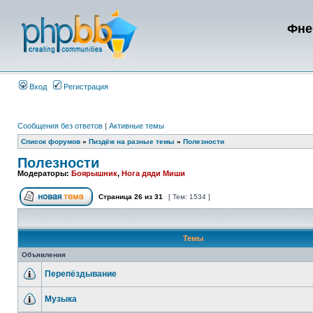
Фне
Вход
Регистрация
Сообщения без ответов
|
Активные темы
Список форумов
»
Пиздёж на разные темы
»
Полезности
Полезности
Модераторы:
Боярышник
,
Нога дяди Миши
Страница
26
из
31
[ Тем: 1534 ]
Темы
Объявления
Перепёздывание
Музыка