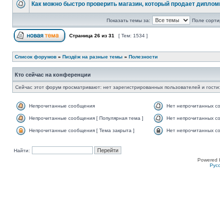
Как можно быстро проверить магазин, который продает дипло
Показать темы за:
Поле сорти
Страница
26
из
31
[ Тем: 1534 ]
Список форумов
»
Пиздёж на разные темы
»
Полезности
Кто сейчас на конференции
Сейчас этот форум просматривают: нет зарегистрированных пользователей и гости:
Непрочитанные сообщения
Нет непрочитанных с
Непрочитанные сообщения [ Популярная тема ]
Нет непрочитанных со
Непрочитанные сообщения [ Тема закрыта ]
Нет непрочитанных со
Найти:
Powered 
Рус