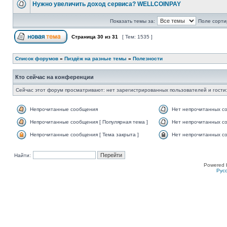
Нужно увеличить доход сервиса? WELLCOINPAY
Показать темы за:
Поле сорти
Страница
30
из
31
[ Тем: 1535 ]
Список форумов
»
Пиздёж на разные темы
»
Полезности
Кто сейчас на конференции
Сейчас этот форум просматривают: нет зарегистрированных пользователей и гости:
Непрочитанные сообщения
Нет непрочитанных с
Непрочитанные сообщения [ Популярная тема ]
Нет непрочитанных со
Непрочитанные сообщения [ Тема закрыта ]
Нет непрочитанных со
Найти:
Powered 
Рус