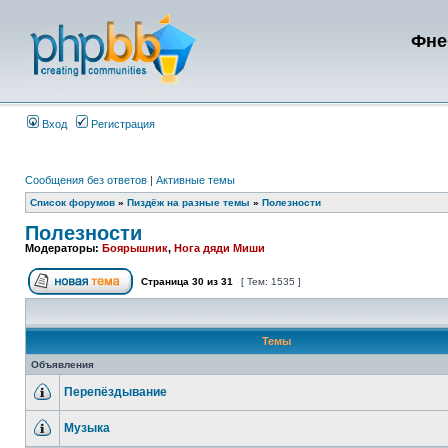
Фне
Вход
Регистрация
Сообщения без ответов
|
Активные темы
Список форумов
»
Пиздёж на разные темы
»
Полезности
Полезности
Модераторы:
Боярышник
,
Нога дяди Миши
Страница
30
из
31
[ Тем: 1535 ]
Темы
Объявления
Перепёздывание
Музыка