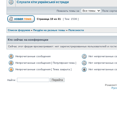
Слухати хіти української естради
Показать темы за:
Поле сорти
Страница
10
из
31
[ Тем: 1536 ]
Список форумов
»
Пиздёж на разные темы
»
Полезности
Кто сейчас на конференции
Сейчас этот форум просматривают: нет зарегистрированных пользователей и гости:
Непрочитанные сообщения
Нет непрочитанных с
Непрочитанные сообщения [ Популярная тема ]
Нет непрочитанных со
Непрочитанные сообщения [ Тема закрыта ]
Нет непрочитанных со
Найти:
Powered 
Рус