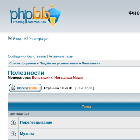
Фне
Вход
Регистрация
Сообщения без ответов
|
Активные темы
Список форумов
»
Пиздёж на разные темы
»
Полезности
Полезности
Модераторы:
Боярышник
,
Нога дяди Миши
Страница
10
из
31
[ Тем: 1536 ]
Темы
Объявления
Перепёздывание
Музыка