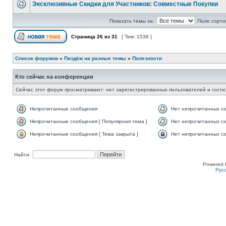
Эксклюзивные Скидки для Участников: Совместные Покупки
Показать темы за:
Поле сорти
Страница
26
из
31
[ Тем: 1536 ]
Список форумов
»
Пиздёж на разные темы
»
Полезности
Кто сейчас на конференции
Сейчас этот форум просматривают: нет зарегистрированных пользователей и гости:
Непрочитанные сообщения
Нет непрочитанных с
Непрочитанные сообщения [ Популярная тема ]
Нет непрочитанных со
Непрочитанные сообщения [ Тема закрыта ]
Нет непрочитанных со
Найти:
Powered 
Рус