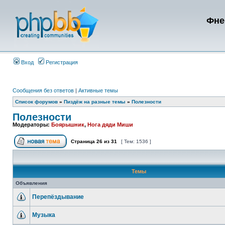
Фне
Вход
Регистрация
Сообщения без ответов
|
Активные темы
Список форумов
»
Пиздёж на разные темы
»
Полезности
Полезности
Модераторы:
Боярышник
,
Нога дяди Миши
Страница
26
из
31
[ Тем: 1536 ]
Темы
Объявления
Перепёздывание
Музыка